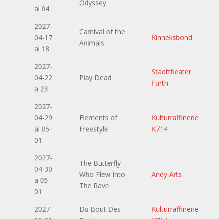
Odyssey
al 04
2027-
Carnival of the
04-17
Kinneksbond
Animals
al 18
2027-
Stadttheater
04-22
Play Dead
Fürth
a 23
2027-
04-29
Elements of
Kulturraffinerie
al 05-
Freestyle
K714
01
2027-
The Butterfly
04-30
Who Flew Into
Andy Arts
a 05-
The Rave
01
2027-
Du Bout Des
Kulturraffinerie