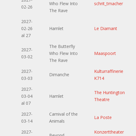
Who Flew Into
schrit_tmacher
02-26
The Rave
2027-
02-26
Hamlet
Le Diamant
al 27
The Butterfly
2027-
Who Flew Into
Maaspoort
03-02
The Rave
2027-
Kulturraffinerie
Dimanche
03-03
K714
2027-
The Huntington
03-04
Hamlet
Theatre
al 07
2027-
Carnival of the
La Poste
03-14
Animals
2027-
Konzerttheater
Beyond